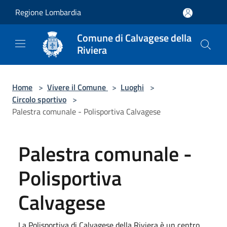
Salta al contenuto principale
Regione Lombardia
Comune di Calvagese della
Riviera
Home
>
Vivere il Comune
>
Luoghi
>
Circolo sportivo
>
Palestra comunale - Polisportiva Calvagese
Palestra comunale -
Polisportiva
Calvagese
La Polisportiva di Calvagese della Riviera è un centro