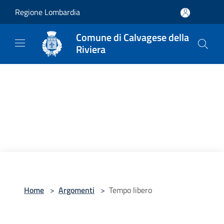
Salta al contenuto principale
Regione Lombardia
Comune di Calvagese della
Riviera
Home
>
Argomenti
>
Tempo libero