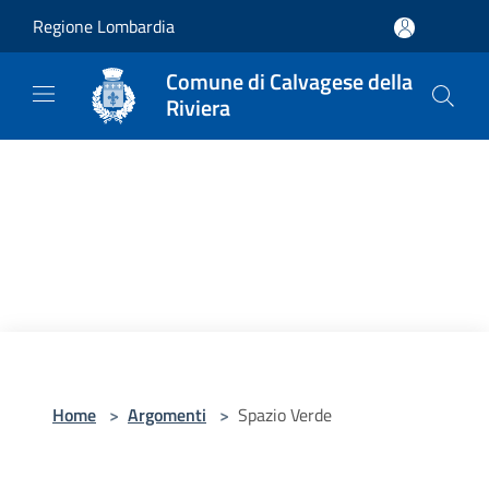
Salta al contenuto principale
Regione Lombardia
Comune di Calvagese della
Riviera
Home
>
Argomenti
>
Spazio Verde