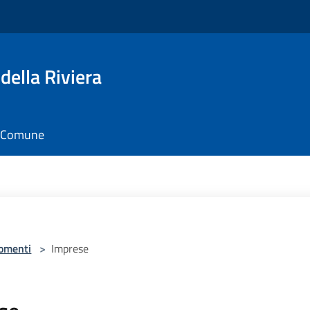
della Riviera
il Comune
omenti
>
Imprese