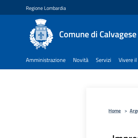
Salta al contenuto principale
Regione Lombardia
Comune di Calvagese 
Amministrazione
Novità
Servizi
Vivere 
Home
>
Arg