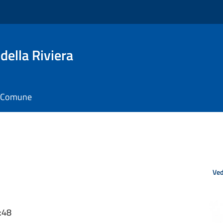
della Riviera
il Comune
Ved
:48