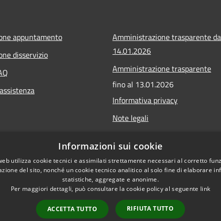
ione appuntamento
Amministrazione trasparente da
14.01.2026
one disservizio
Amministrazione trasparente
FAQ
fino al 13.01.2026
 assistenza
Informativa privacy
Note legali
Dichiarazione di accessibilità
Informazioni sui cookie
Obiettivi di accessibilità
web utilizza cookie tecnici e assimilati strettamente necessari al corretto fu
azione del sito, nonché un cookie tecnico analitico al solo fine di elaborare i
statistiche, aggregate e anonime.
Per maggiori dettagli, può consultare la cookie policy al seguente
link
RIFIUTA TUTTO
ACCETTA TUTTO
l sito
Copyright © 2026 • Comune di Ca