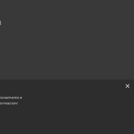
l
×
nzionamento e
nformazioni
Municipium
Accesso
lvagese della Riviera • Powered by
•