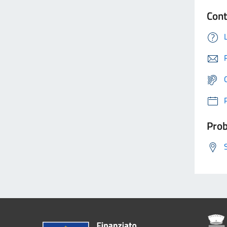
Cont
Prob