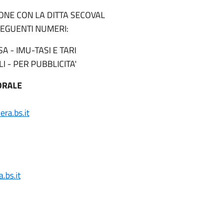
IONE CON LA DITTA SECOVAL
SEGUENTI NUMERI:
A - IMU-TASI E TARI
I - PER PUBBLICITA'
TORALE
ra.bs.it
.bs.it