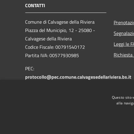
CONTATTI
Comune di Calvagese della Riviera
Prenotaz
Piazza del Municipio, 12 - 25080 -
Segnalazi
Calvagese della Riviera
Leggi le 
Codice Fiscale: 00791540172
Richiesta
Partita IVA: 00577930985
PEC:
protocollo@pec.comune.calvagesedellariviera.bs.it
Centralino Unico: +39 030 601025
Questo sito 
alla navig
RSS
Accessibilità
Privacy
Cookie
Mappa de