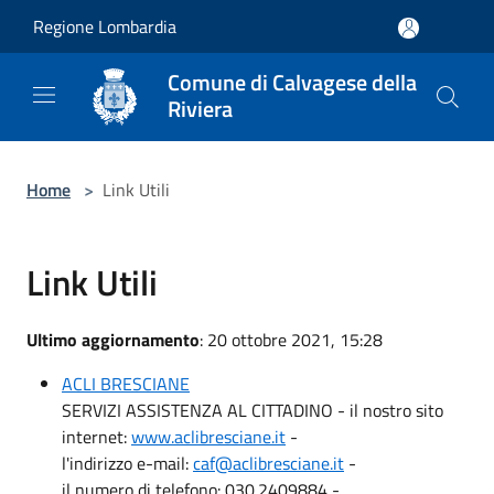
Salta al contenuto principale
Regione Lombardia
Comune di Calvagese della
Riviera
Home
>
Link Utili
Link Utili
Ultimo aggiornamento
: 20 ottobre 2021, 15:28
ACLI BRESCIANE
SERVIZI ASSISTENZA AL CITTADINO - il nostro sito
internet:
www.aclibresciane.it
-
l'indirizzo e-mail:
caf@aclibresciane.it
-
il numero di telefono: 030.2409884 -