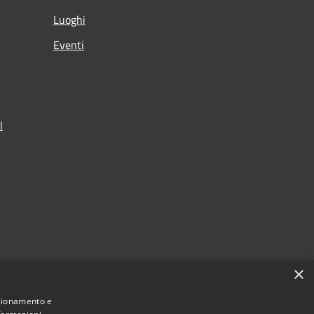
Luoghi
Eventi
l
×
nzionamento e