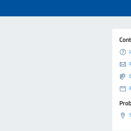
Cont
Prob