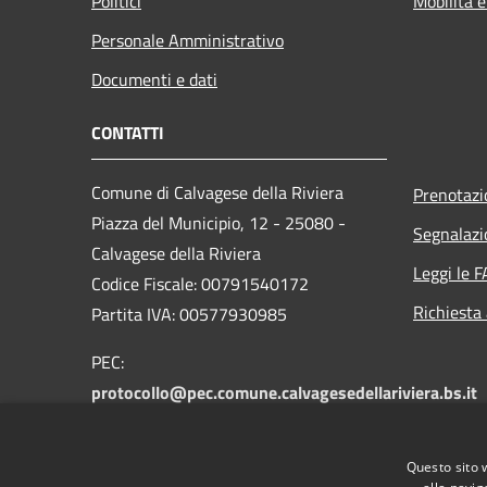
Politici
Mobilità e
Personale Amministrativo
Documenti e dati
CONTATTI
Comune di Calvagese della Riviera
Prenotaz
Piazza del Municipio, 12 - 25080 -
Segnalazi
Calvagese della Riviera
Leggi le 
Codice Fiscale: 00791540172
Richiesta
Partita IVA: 00577930985
PEC:
protocollo@pec.comune.calvagesedellariviera.bs.it
Centralino Unico: +39 030 601025
Questo sito 