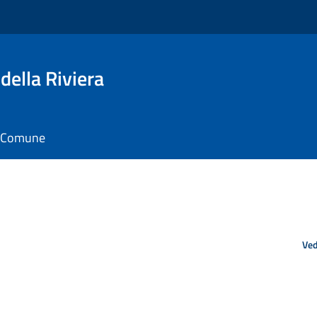
della Riviera
il Comune
Ved