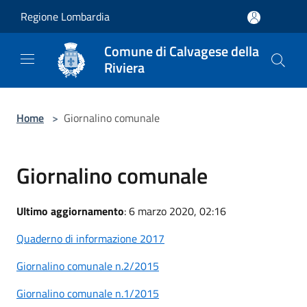
Salta al contenuto principale
Regione Lombardia
Comune di Calvagese della
Riviera
Home
>
Giornalino comunale
Giornalino comunale
Ultimo aggiornamento
: 6 marzo 2020, 02:16
Quaderno di informazione 2017
Giornalino comunale n.2/2015
Giornalino comunale n.1/2015