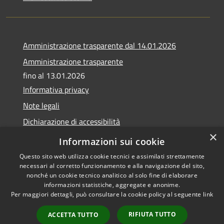
Amministrazione trasparente dal 14.01.2026
Amministrazione trasparente
fino al 13.01.2026
Informativa privacy
Note legali
Dichiarazione di accessibilità
×
Obiettivi di accessibilità
Informazioni sui cookie
Questo sito web utilizza cookie tecnici e assimilati strettamente
necessari al corretto funzionamento e alla navigazione del sito,
nonché un cookie tecnico analitico al solo fine di elaborare
informazioni statistiche, aggregate e anonime.
RSS
Copyright © 2026 • Comune di
Per maggiori dettagli, può consultare la cookie policy al seguente
link
Accessibilità
Calvagese della Riviera •
Privacy
Municipium
Powered by
•
RIFIUTA TUTTO
ACCETTA TUTTO
Cookie