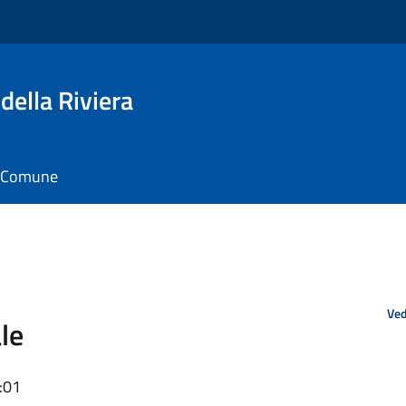
della Riviera
il Comune
Ved
le
:01