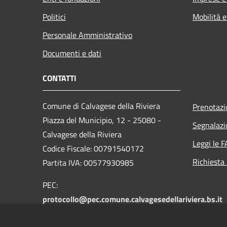
Politici
Mobilità e
Personale Amministrativo
Documenti e dati
CONTATTI
Comune di Calvagese della Riviera
Prenotaz
Piazza del Municipio, 12 - 25080 -
Segnalazi
Calvagese della Riviera
Leggi le 
Codice Fiscale: 00791540172
Richiesta
Partita IVA: 00577930985
PEC:
protocollo@pec.comune.calvagesedellariviera.bs.it
Centralino Unico: +39 030 601025