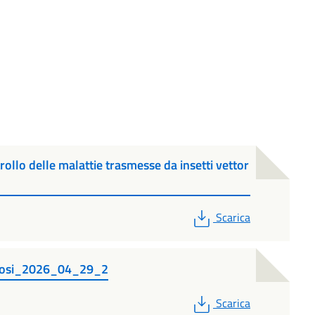
ollo delle malattie trasmesse da insetti vettor
PDF
Scarica
ovirosi_2026_04_29_2
PDF
Scarica