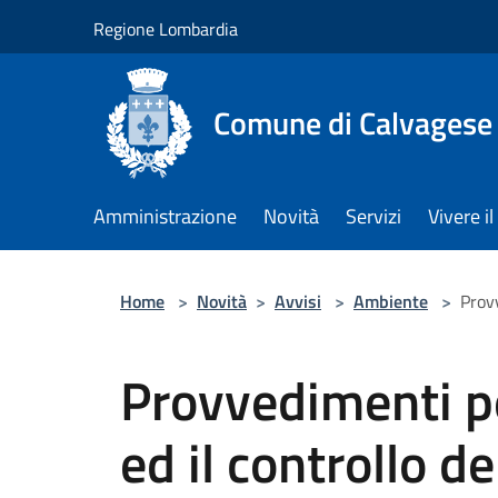
Salta al contenuto principale
Regione Lombardia
Comune di Calvagese 
Amministrazione
Novità
Servizi
Vivere 
Home
>
Novità
>
Avvisi
>
Ambiente
>
Provv
Provvedimenti p
ed il controllo de