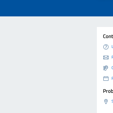
Cont
Prob