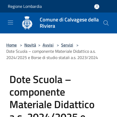
Salta al contenuto principale
Regione Lombardia
Comune di Calvagese della
Riviera
Home
>
Novità
>
Avvisi
>
Servizi
>
Dote Scuola – componente Materiale Didattico a.s.
2024/2025 e Borse di studio statali a.s. 2023/2024
Dote Scuola –
componente
Materiale Didattico
a.s. 2024/2025 e