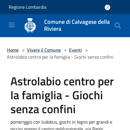
Salta al contenuto principale
Regione Lombardia
Comune di Calvagese della
Riviera
Home
>
Vivere il Comune
>
Eventi
>
Astrolabio centro per la famiglia - Giochi senza confini
Astrolabio centro per
la famiglia - Giochi
senza confini
pomeriggio con ludobus, giochi in legno per grandi e
piccini presso il centro polifunzionale, via Paolo