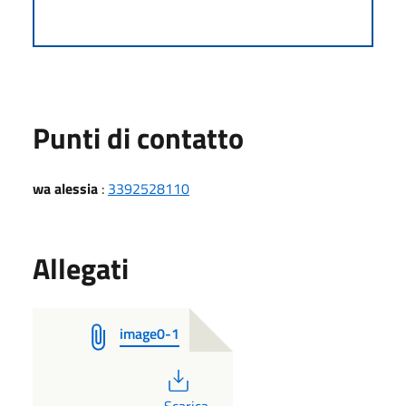
Punti di contatto
wa alessia
:
3392528110
Allegati
image0-1
PDF
Scarica