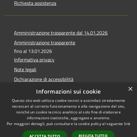
Richiesta assistenza
Amministrazione trasparente dal 14.01.2026
Amministrazione trasparente
fino al 13.01.2026
Informativa privacy
Note legali
Dichiarazione di accessibilità
×
Obiettivi di accessibilità
Informazioni sui cookie
Questo sito web utilizza cookie tecnici e assimilati strettamente
necessari al corretto funzionamento e alla navigazione del sito,
nonché un cookie tecnico analitico al solo fine di elaborare
informazioni statistiche, aggregate e anonime.
RSS
Copyright © 2026 • Comune di
Per maggiori dettagli, può consultare la cookie policy al seguente
link
Accessibilità
Calvagese della Riviera •
Privacy
Municipium
Powered by
•
RIFIUTA TUTTO
ACCETTA TUTTO