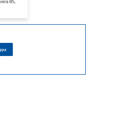
viera BS,
appa