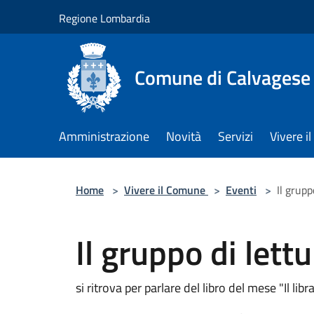
Salta al contenuto principale
Regione Lombardia
Comune di Calvagese 
Amministrazione
Novità
Servizi
Vivere 
Home
>
Vivere il Comune
>
Eventi
>
Il grupp
Il gruppo di lettu
si ritrova per parlare del libro del mese "Il li